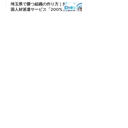
「労働時間減少」を補い、コンプライアンス
経営を実現するための切り札として「外国人
埼玉県で勝つ組織の作り方｜外
材」を活用する具体的な戦略についても提案
国人材派遣サービス「200%」
します。
活用ガイド
5月6日
外国人採用の教科書｜法的手続
きとビザ取得の全手順をステッ
プ解説【2026年最新版】
4月21日
登録支援機関の比較と「後悔し
ない」選び方の鉄則｜紹介×支援
の連携が成功の鍵
4月7日
​カテゴリー