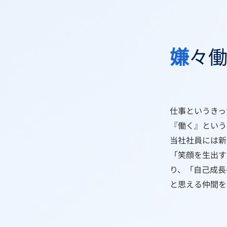
嫌
々
仕事というきっ
『働く』という
​当社社員には
「笑顔を生出す
り、「自己成長
​と思える仲間