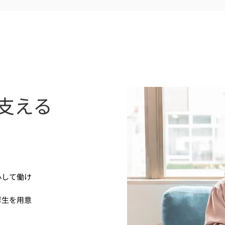
支える
心して働け
厚生を用意