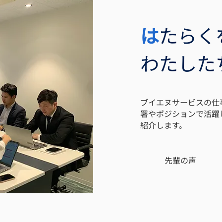
は
たらく
​わたし
​ブイエヌサービスの
署やポジションで活躍
紹介します。
​先輩の声