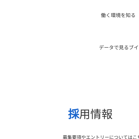
​働く環境を知る​
​データで見るブ
採
用情報
​募集要項やエントリーについてはこ