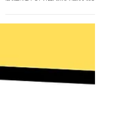
欠な戦略です。本記事では、2026年最新の
法改正に基づき、外国人採用の法的手続きと
ビザ取得の手順を徹底解説します。 まず、
「在留資格」と「ビザ」の混同を防ぐ基礎知
識から解説。業務内容に応じた適切な資格選
定（技術・人文知識・国際業務や特定技能
等）のポイントを詳述します。2026年に特
定技能へ追加された「物流倉庫」等の新分野
や、2027年4月施行予定の「育成就労制度」
への移行準備など、過渡期にある最新ルール
への対応策も網羅しました。 具体的なフロ
ーでは、海外からの呼び寄せ（COE交付申
請）から入国までのステップ、国内の留学生
や転職者を採用する際の手続きを体系的に整
理。不法就労助長罪のリスクを回避するため
の企業規模別書類リストや、入社までを見据
えたスケジュール管理の鉄則も紹介します。
複雑な入管法や最新の運用変更を分かりやす
く整理し、採用担当者が迷わず実務を進めら