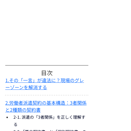
目次
1.
その「一言」が違法に？現場のグレ
ーゾーンを解消する
2.労働者派遣契約の基本構造：3者関係
と2種類の契約書
2-1. 派遣の「3者関係」を正しく理解す
る