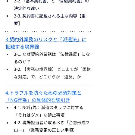
2-2.「基本契約書」と「個別契約書」の
決定的な違い
2-3. 契約書に記載される主な内容【重
要
】
3.契約外業務のリスクと「派遣法」に
抵触する境界線
3-1. なぜ契約外業務は「法律違反」にな
るのか？
3-2. 
【実務の境界線】 どこまでが「柔軟
な対応」で、どこからが「違反」か
4.トラブルを防ぐための必須対策と
「NG行為」の具体的な線引き
4-1. NG行為：派遣スタッフに対する
「それはダメ」な禁止事項
4-2. 現場担当者が取るべき「合意形成フ
ロー」（業務変更の正しい手順）