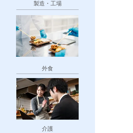
​製造・工場
​外食
​介護