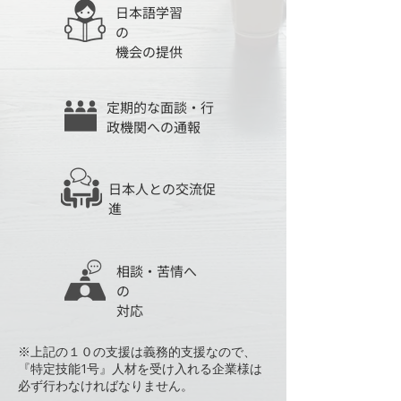
日本語学習
の
​機会の提供
定期的な面談・行
政​機関への通報
​日本人との交流促
進
相談・苦情へ
の
​対応
​※上記の１０の支援は義務的支援なので、
『特定技能1号』人材を受け入れる企業様は
必ず行わなければなりません。