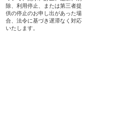
除、利用停止、または第三者提
供の停止のお申し出があった場
合、法令に基づき遅滞なく対応
いたします。
7. お問い合わせ窓口
当社の個人情報の取り扱いに関
するお問い合わせ、苦情、また
はご相談は、下記までご連絡く
ださい。
会社名株式会社ブイエヌサービ
ス
住所〒350-0046 埼玉県川越市菅
原町11-2 白川ビル3階B号室
部署名個人情報担当窓口
電話番号049-293-3254