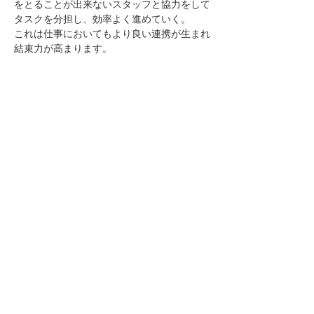
をとることが出来ないスタッフと協力をして
タスクを分担し、効率よく進めていく。
これは仕事においてもより良い連携が生まれ
結束力が高まります。
綺麗なオフィス、さらに結束力が高まったチ
ームワークで来年も従業員一同皆様に喜んで
いただけるサービスを提供できるよう、努め
てまいります！
前の記事へ
次の記事へ
​グローバルな人材を派遣する会社
​株式会社ブイエヌサービス